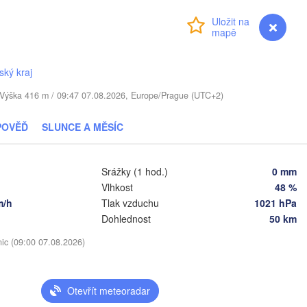
Daugavpils
Přihlášení
Premium
myVentusky
Předpověď
Віцебск

(Viciebsk)
VA
Смоленск

ský kraj
(Smolensk)
Vilnius
. / Výška 416 m / 09:47 07.08.2026, Europe/Prague (UTC+2)
Мінск

Магілёў

(Minsk)
(Mahilioŭ)
POVĚĎ
SLUNCE A MĚSÍC
на

dna)
BĚLORUSKO
Бабруйск

Баранавічы

(Babrujsk)
(Baranavičy)
Srážky (1 hod.)
0 mm
Салігорск

(Salihorsk)
Vlhkost
48 %
Гомель

m/h
Tlak vzduchu
1021 hPa
(Homieĺ)
Пінск

т

Мазыр

Dohlednost
50 km
(Pinsk)
st)
(Mazyr)
Чернігів

nic (09:00 07.08.2026)
(Chernihiv)
Рівне

Київ

Otevřít meteoradar
(Rivne)
Житомир

(Kyiv)