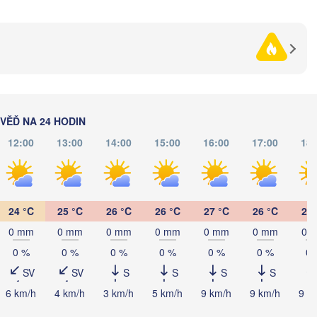
(Zhytomyr)
ьвів

Lviv)
Черкаси

Хмельницький

Вінниця

(Cherkasy)
(Khmelnytskyi)
Кременч
(Vinnytsia)
ано-Франківськ

(Kremen
Ivano-Frankivsk)
Кропивницький

UKRAJINA
Чернівці

(Kropyvnytskyi)
(Chernivtsi)
Кривий Р
(Kryvyi 
ĚĎ NA 24 HODIN
12:00
13:00
14:00
15:00
16:00
17:00
18:
Миколаїв

MOLDAVSKO
Chișinău
(Mykolaiv)
poca
Одеса

(Odesa)
24 °C
25 °C
26 °C
26 °C
27 °C
26 °C
26 
Sibiu
Brașov
0 mm
0 mm
0 mm
0 mm
0 mm
0 mm
0 
RUMUNSKO
Galați
0 %
0 %
0 %
0 %
0 %
0 %
0 
Севасто
SV
SV
S
S
S
S
(Sevast
București
iova
6 km/h
4 km/h
3 km/h
5 km/h
9 km/h
9 km/h
9 k
Constanța
Плевен
