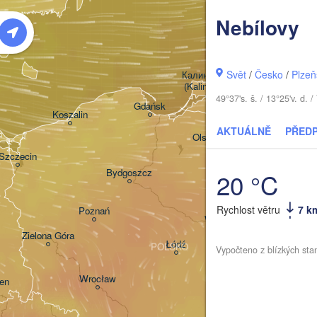
Šiauliai
Nebílovy
Klaipėda
LIT
Svět
/
Česko
/
Plzeň
Калининград

(Kaliningrad)
49°37's. š. / 13°25'v. d
Gdańsk
Koszalin
AKTUÁLNĚ
PŘED
Грод
Olsztyn
(Hro
Szczecin
Bydgoszcz
20 °C
Rychlost větru
7 k
Poznań
Брэс
Warszawa
(Bre
Zielona Góra
Łódź
POLSKO
Vypočteno z blízkých sta
Lublin
Wrocław
en