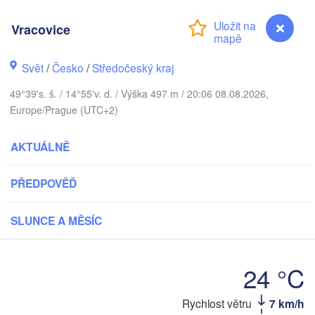
Vracovice
Ка
(
Gdańsk
Svět
/
Česko
/
Středočeský kraj
Koszalin
Rostock
49°39's. š. / 14°55'v. d. / Výška 497 m / 20:06 08.08.2026,
V
burg
Europe/Prague (UTC+2)
Szczecin
Bydgoszcz
AKTUÁLNĚ
Berlin
Poznań
ver
PŘEDPOVĚĎ
Zielona Góra
Łódź
POLSK
MECKO
SLUNCE A MĚSÍC
Leipzig
Wrocław
Dresden
24 °C
Praha
Kr
Vracovice
Rychlost větru
7 km/h
Nürnberg