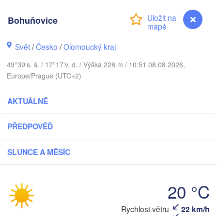
Bohuňovice
Калининград

(Kaliningrad)
Gdańsk
Svět
/
Česko
/
Olomoucký kraj
Koszalin
ock
Olsztyn
49°39's. š. / 17°17'v. d. / Výška 228 m / 10:51 08.08.2026,
Europe/Prague (UTC+2)
Szczecin
Bydgoszcz
AKTUÁLNĚ
Berlin
Poznań
Warszawa
PŘEDPOVĚĎ
Zielona Góra
Łódź
POLSKO
SLUNCE A MĚSÍC
pzig
Wrocław
Dresden
20 °C
Praha
Kraków
Rzes
Bohuňovice
Rychlost větru
22 km/h
ČESKO