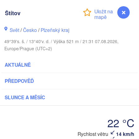
Štítov
Gd
Svět
/
Česko
/
Plzeňský kraj
Koszalin
Rostock
49°39's. š. / 13°40'v. d. / Výška 521 m / 21:31 07.08.2026,
Hamburg
Europe/Prague (UTC+2)
Szczecin
Bydgosz
emen
AKTUÁLNĚ
Berlin
V
Poznań
Hannover
PŘEDPOVĚĎ
Zielona Góra
NĚMECKO
SLUNCE A MĚSÍC
Leipzig
Kassel
Wrocław
Dresden
22 °C
 am Main
Praha
Rychlost větru
14 km/h
Štítov
ČESKO