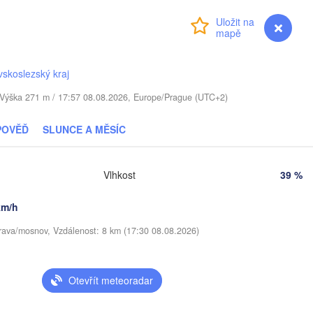
Москва

Přihlášení
Premium
myVentusky
Předpověď
(Moscow)
Віцебск

(Viciebsk)
Смоленск

skoslezský kraj
(Smolensk)
. / Výška 271 m / 17:57 08.08.2026, Europe/Prague (UTC+2)
Тула

(Tula)
Магілёў

POVĚĎ
SLUNCE A MĚSÍC
(Mahilioŭ)
Брянск

O
Бабруйск

(Bryansk)
Орёл

(Babrujsk)
Vlhkost
39 %
(Oryol)
Гомель

km/h
(Homieĺ)
Мазыр

(Mazyr)
rava/mosnov, Vzdálenost: 8 km (17:30 08.08.2026)
Курск

(Kursk)
Чернігів

Старый Оско
(Chernihiv)
(Stary Osko
Суми

Otevřít meteoradar
(Sumy)
Київ

мир

(Kyiv)