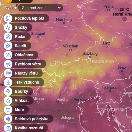
Frankfurt am Main
Praha
Výška:
2 m nad zemí
Horní Kru
Pocitová teplota
Nürnberg
Srážky
Stuttgart
Radar
Linz
Satelit
München
Salzburg
Oblačnost
Zürich
RAKOUSKO
Rychlost větru
Graz
ŠVÝCARSKO
Nárazy větru
Tlak vzduchu
ve
Ljubljana
Bouřky
Zagr
Milano
Verona
Venezia
Vlhkost
Torino
Moře
CHORVATSKO
Bologna
Genova
Sněhová pokrývka
Kvalita ovzduší
Nice