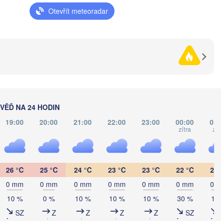
(Zhytomyr)
Otevřít meteoradar
(
Полтава

Черкаси

Хмельницький

(Poltava)
Вінниця

(Cherkasy)
(Khmelnytskyi)
Кременчук

(Vinnytsia)
(Kremenchuk)
Кропивницький

UKRAJINA
Дніпро

вці

(Kropyvnytskyi)
(Dnipro)
ivtsi)
Кривий Ріг

(Kryvyi Rih)
ĚĎ NA 24 HODIN
Миколаїв

Мелітопол
MOLDAVSKO
Chișinău
(Mykolaiv)
(Melitopo
19:00
20:00
21:00
22:00
23:00
00:00
01:
Одеса

zítra
zít
(Odesa)
v
Galați
26 °C
25 °C
24 °C
23 °C
23 °C
22 °C
21 
0 mm
0 mm
0 mm
0 mm
0 mm
0 mm
0 
Севастополь

(Sevastopol)
urești
10 %
0 %
10 %
10 %
10 %
30 %
10
Constanța
SZ
Z
Z
Z
Z
SZ