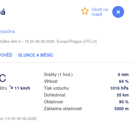
pá
augavpils
Přihlášení
Premium
myVentusky
Předpověď
Віцебск

(Viciebsk)
Смоленск

Vysočina
(Smolensk)
. / Výška 494 m / 16:20 06.08.2026, Europe/Prague (UTC+2)
Мінск

Магілёў

POVĚĎ
SLUNCE A MĚSÍC
(Minsk)
(Mahilioŭ)
Брянск

BĚLORUSKO
Бабруйск

авічы

(Bryansk)
О
°C
(Babrujsk)
navičy)
Srážky (1 hod.)
0 mm
Салігорск

(
Vlhkost
64 %
(Salihorsk)
Гомель

větru
11 km/h
Tlak vzduchu
1016 hPa
(Homieĺ)
нск

Мазыр

Dohlednost
35 km
insk)
(Mazyr)
Oblačnost
90 %
(
Чернігів

Základna oblačnosti
3300 m
(Chernihiv)
Суми

nic (15:00 06.08.2026)
(Sumy)
івне

Київ

Rivne)
Житомир

(Kyiv)