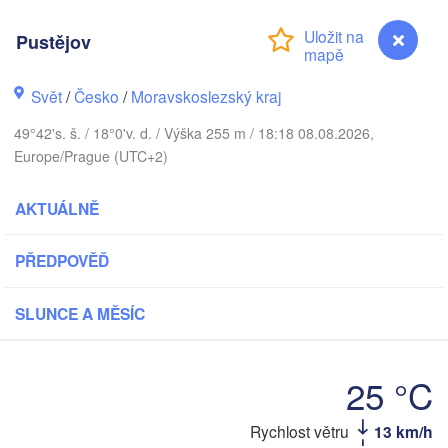
Pustějov
Калининград

(Kaliningrad)
V
Gdańsk
Svět
/
Česko
/
Moravskoslezský kraj
Olsztyn
49°42's. š. / 18°0'v. d. / Výška 255 m / 18:18 08.08.2026,
Europe/Prague (UTC+2)
Szczecin
Bydgoszcz
AKTUÁLNĚ
erlin
Poznań
Warszawa
PŘEDPOVĚĎ
Zielona Góra
Łódź
POLSKO
SLUNCE A MĚSÍC
Lubli
Wrocław
Dresden
25 °C
Praha
Kraków
Rzeszów
Pustějov
Rychlost větru
13 km/h
ČESKO