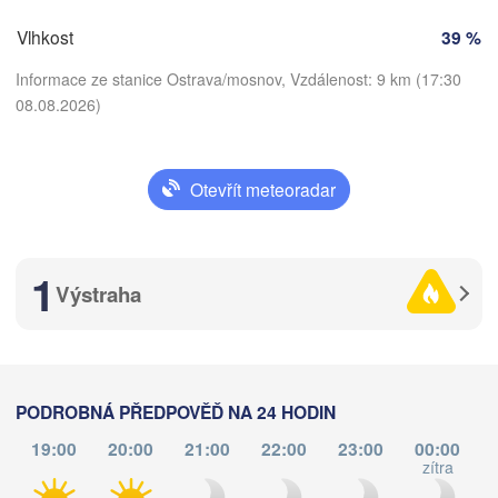
Brno
Vlhkost
39 %
Košice
Informace ze stanice Ostrava/mosnov, Vzdálenost: 9 km (17:30
SLOVENSKO
Linz
Wien
08.08.2026)
burg
Debrecen
Budapest
RAKOUSKO
Graz
Otevřít meteoradar
Stáhnout aplikaci
MAĎARSKO
C
Szeged
Teplota
Pécs
Ljubljana
1
Zagreb
Výstraha
2 m nad zemí
Београд

CHORVATSKO
(Beograd)
Banja Luka
st
čt
pá
so
ne
po
út
BOSNA A 

HERCEGOVINA
05. srp
06. srp
07. srp
08. srp
09. srp
10. srp
11. srp
SRBSKO
PODROBNÁ PŘEDPOVĚĎ NA 24 HODIN
Sarajevo
Ниш

Split
19:00
20:00
21:00
22:00
23:00
00:00
(Niš)
13
14
15
16
17
18
19
:00
:00
:00
:00
:00
:00
:00
zítra