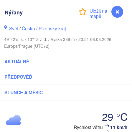
Nýřany
Svět
/
Česko
/
Plzeňský kraj
Koszalin
Rostock
49°42's. š. / 13°12'v. d. / Výška 339 m / 20:51 06.08.2026,
Hamburg
Europe/Prague (UTC+2)
Szczecin
Bydgo
Bremen
AKTUÁLNĚ
Berlin
Poznań
Hannover
PŘEDPOVĚĎ
Zielona Góra
SLUNCE A MĚSÍC
NĚMECKO
Leipzig
Kassel
Wrocław
Dresden
29 °C
furt am Main
Praha
Rychlost větru
11 km/h
Nýřany
ČESKO