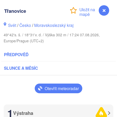
L
Třanovice
Калининград

(Kaliningrad)
Gdańsk
Svět
/
Česko
/
Moravskoslezský kraj
Koszalin
Г
49°42's. š. / 18°31'v. d. / Výška 302 m / 17:24 07.08.2026,
Olsztyn
(
Europe/Prague (UTC+2)
Szczecin
Bydgoszcz
PŘEDPOVĚĎ
in
Poznań
Б
Warszawa
SLUNCE A MĚSÍC
(
Zielona Góra
Łódź
POLSKO
Lublin
Wrocław
Otevřít meteoradar
esden
Praha
Kraków
Rzeszów
1
Výstraha
Třanovice
ČESKO