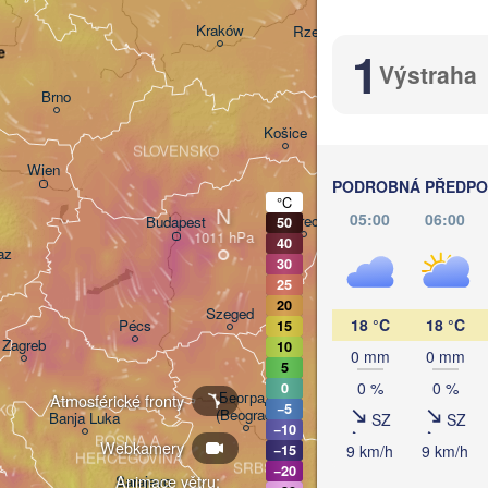
Львів

Kraków
Rzeszów
(Lviv)
1
e
Výstraha
Brno
Івано-Франків
(Ivano-Franki
Košice
SLOVENSKO
(
Wien
PODROBNÁ PŘEDPOV
°C
N
05:00
06:00
Debrecen
Budapest
50
40
az
30
Cluj-Napoca
25
20
Szeged
18 °C
18 °C
Pécs
15
Zagreb
Sibiu
10
0 mm
0 mm
B
RUMU
5
0 %
0 %
0
Београд

Atmosférické fronty
−5
KO
(Beograd)
Banja Luka
SZ
SZ
−10
BOSNA A 

Webkamery
Craiova
9 km/h
9 km/h
−15
HERCEGOVINA
SRBSKO
−20
Animace větru:
Sarajevo