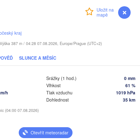
Přihlášení
Daugavpils
Premium
myVentusky
Předpověď
Віцебск

(Viciebsk)
očeský kraj
Смоленск

(Smolensk)
nius
. / Výška 387 m / 04:28 07.08.2026, Europe/Prague (UTC+2)
Мінск

Магілёў

POVĚĎ
SLUNCE A MĚSÍC
(Minsk)
(Mahilioŭ)
Брянск

BĚLORUSKO
Бабруйск

Баранавічы

(Bryansk)
Srážky (1 hod.)
0 mm
(Babrujsk)
(Baranavičy)
Салігорск

Vlhkost
61 %
(Salihorsk)
Гомель

km/h
Tlak vzduchu
1019 hPa
(Homieĺ)
Пінск

Мазыр

N
Dohlednost
35 km
(Pinsk)
(Mazyr)
nic (04:00 07.08.2026)
Чернігів

(Chernihiv)
Суми

(Sumy
Рівне

Otevřít meteoradar
Київ

(Rivne)
Житомир

(Kyiv)