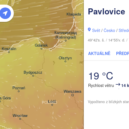
Pavlovice
Šiauliai
Klaipėda
LITVA
Svět
/
Česko
/
Střed
Калининград

(Kaliningrad)
Vil
49°42's. š. / 14°55'v. d
Gdańsk
Koszalin
AKTUÁLNĚ
PŘED
Гродна

Olsztyn
(Hrodna)
19 °C
Bydgoszcz
Rychlost větru
14 
Poznań
Брэст

Warszawa
(Brest)
a Góra
Łódź
Vypočteno z blízkých sta
POLSKO
Lublin
Wrocław