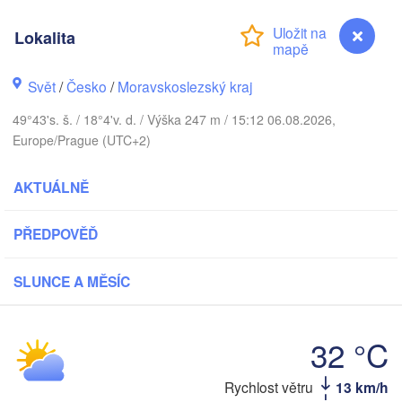
Lokalita
Калининград

(Kaliningrad)
Gdańsk
Svět
/
Česko
/
Moravskoslezský kraj
Koszalin
49°43's. š. / 18°4'v. d. / Výška 247 m / 15:12 06.08.2026,
Olsztyn
Europe/Prague (UTC+2)
Szczecin
Bydgoszcz
AKTUÁLNĚ
erlin
Poznań
Warszawa
PŘEDPOVĚĎ
Zielona Góra
Łódź
POLSKO
SLUNCE A MĚSÍC
Lublin
Wrocław
Dresden
32 °C
Praha
Kraków
Rzeszów
34 °C
Rychlost větru
13 km/h
ČESKO