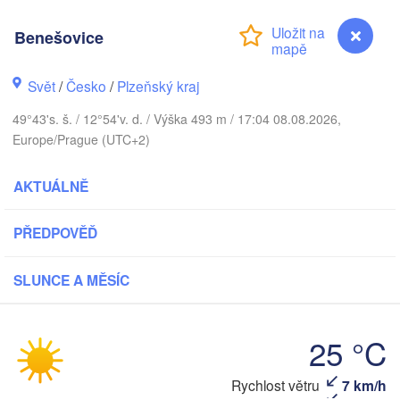
Benešovice
V
Svět
/
Česko
/
Plzeňský kraj
Rostock
49°43's. š. / 12°54'v. d. / Výška 493 m / 17:04 08.08.2026,
Hamburg
Europe/Prague (UTC+2)
Szczecin
Byd
Bremen
AKTUÁLNĚ
Berlin
Poznań
Hannover
PŘEDPOVĚĎ
Zielona Góra
SLUNCE A MĚSÍC
NĚMECKO
Leipzig
Kassel
Wrocław
Dresden
25 °C
nkfurt am Main
Praha
Benešovice
Rychlost větru
7 km/h
ČESKO