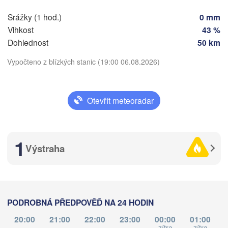
Nürnberg
Brno
Srážky (1 hod.)
0 mm
Stuttgart
Vlhkost
43 %
Dohlednost
50 km
Linz
Wien
München
Vypočteno z blízkých stanic (19:00 06.08.2026)
Salzburg
V
Zürich
RAKOUSKO
Graz
Stáhnout aplikaci
ÝCARSKO
Otevřít meteoradar
Teplota
Ljubljana
Zagreb
1
Milano
Verona
Venezia
Výstraha
2 m nad zemí
ino
CHORVATSKO
Banja L
po
út
st
čt
pá
so
ne
Bologna
B
Genova
HER
03. srp
04. srp
05. srp
06. srp
07. srp
08. srp
09. srp
PODROBNÁ PŘEDPOVĚĎ NA 24 HODIN
Split
14
15
16
17
18
19
20
:00
:00
:00
:00
:00
:00
:00
Perugia
20:00
21:00
22:00
23:00
00:00
01:00
zítra
zítra