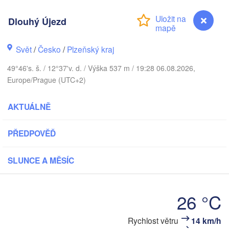
Dlouhý Újezd
Svět
/
Česko
/
Plzeňský kraj
Koszalin
Rostock
49°46's. š. / 12°37'v. d. / Výška 537 m / 19:28 06.08.2026,
Hamburg
Europe/Prague (UTC+2)
Szczecin
By
Bremen
AKTUÁLNĚ
Berlin
Poznań
Hannover
PŘEDPOVĚĎ
Zielona Góra
SLUNCE A MĚSÍC
NĚMECKO
Leipzig
Kassel
Wrocła
Dresden
26 °C
ankfurt am Main
Praha
Dlouhý Újezd
Rychlost větru
14 km/h
ČESKO