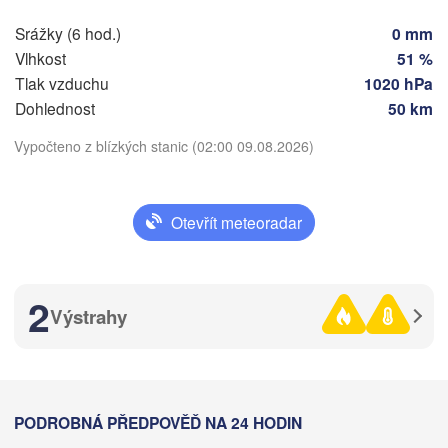
Nürnberg
Brno
Srážky (6 hod.)
0 mm
tuttgart
Vlhkost
51 %
SL
Tlak vzduchu
1020 hPa
Linz
Wien
München
Dohlednost
50 km
Salzburg
B
Vypočteno z blízkých stanic (02:00 09.08.2026)
ch
RAKOUSKO
Graz
Stáhnout aplikaci
M
SKO
Otevřít meteoradar
Teplota
Péc
Ljubljana
Zagreb
Milano
Verona
Venezia
2 m nad zemí
2
Výstrahy
CHORVATSKO
Banja Luka
čt
pá
so
ne
po
út
st
Bologna
BOSNA A
enova
HERCEGO
06. srp
07. srp
08. srp
09. srp
10. srp
11. srp
12. srp
Saraj
Split
22
23
00
01
02
03
04
:00
:00
:00
:00
:00
:00
:00
PODROBNÁ PŘEDPOVĚĎ NA 24 HODIN
Perugia