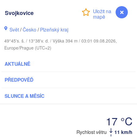
Svojkovice
Gd
Svět
/
Česko
/
Plzeňský kraj
Koszalin
Rostock
49°45's. š. / 13°38'v. d. / Výška 394 m / 03:01 09.08.2026,
Hamburg
Europe/Prague (UTC+2)
Szczecin
Bydgosz
emen
AKTUÁLNĚ
Berlin
Poznań
Hannover
PŘEDPOVĚĎ
Zielona Góra
SLUNCE A MĚSÍC
NĚMECKO
Leipzig
Kassel
Wrocław
Dresden
17 °C
t am Main
Praha
Rychlost větru
11 km/h
Svojkovice
ČESKO