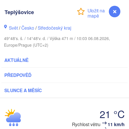
Teplýšovice
К
Svět
/
Česko
/
Středočeský kraj
Gdańsk
Koszalin
Rostock
49°48's. š. / 14°48'v. d. / Výška 471 m / 10:03 06.08.2026,
Europe/Prague (UTC+2)
mburg
Szczecin
Bydgoszcz
AKTUÁLNĚ
Berlin
Poznań
over
PŘEDPOVĚĎ
Zielona Góra
Łód
POLSK
SLUNCE A MĚSÍC
ĚMECKO
Leipzig
l
Wrocław
Dresden
21 °C
n
K
Rychlost větru
11 km/h
Teplýšovice