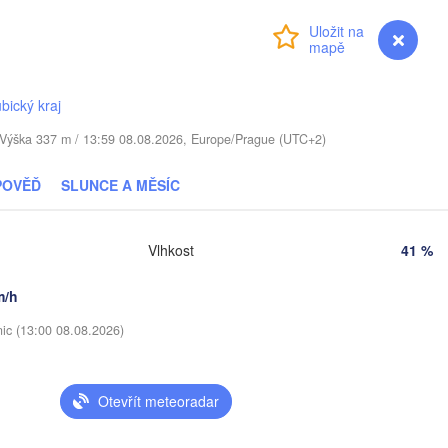
Přihlášení
Premium
myVentusky
Předpověď
augavpils
Віцебск

(Viciebsk)
bický kraj
Смоленск

(Smolensk)
. / Výška 337 m / 13:59 08.08.2026, Europe/Prague (UTC+2)
Мінск

Магілёў

POVĚĎ
SLUNCE A MĚSÍC
(Minsk)
(Mahilioŭ)
Брянск

BĚLORUSKO
Бабруйск

авічы

Vlhkost
41 %
(Bryansk)
О
(Babrujsk)
navičy)
Салігорск

(
(Salihorsk)
m/h
Гомель

(Homieĺ)
нск

Мазыр

nic (13:00 08.08.2026)
insk)
(Mazyr)
(
Чернігів

(Chernihiv)
Otevřít meteoradar
Суми

(Sumy)
івне

Київ

Rivne)