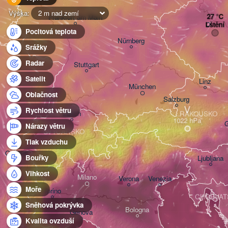
Výška:
2 m nad zemí
Frankfurt am Main
Lštění
Pocitová teplota
Nürnberg
Srážky
Radar
Stuttgart
Satelit
Linz
München
Oblačnost
Salzburg
V
Rychlost větru
Zürich
RAKOUSKO
G
Nárazy větru
ŠVÝCARSKO
Tlak vzduchu
Genève
Bouřky
Ljubljana
Vlhkost
Milano
Verona
Venezia
Moře
Torino
CHORVAT
Sněhová pokrývka
Bologna
Genova
Kvalita ovzduší