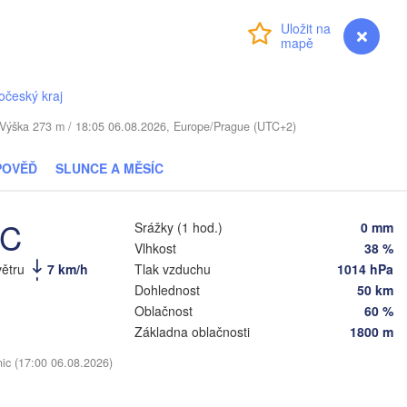
Přihlášení
Premium
myVentusky
Předpověď
Daugavpils
Віцебск

(Viciebsk)
očeský kraj
Смоленск

(Smolensk)
. / Výška 273 m / 18:05 06.08.2026, Europe/Prague (UTC+2)
lnius
Мінск

Магілёў

POVĚĎ
SLUNCE A MĚSÍC
(Minsk)
(Mahilioŭ)
Брянск

BĚLORUSKO
Бабруйск

Баранавічы

°C
Srážky (1 hod.)
0 mm
(Bryansk
(Babrujsk)
(Baranavičy)
Салігорск

Vlhkost
38 %
(Salihorsk)
větru
7 km/h
Tlak vzduchu
1014 hPa
Гомель

(Homieĺ)
Dohlednost
50 km
Пінск

Мазыр

(Pinsk)
Oblačnost
60 %
(Mazyr)
Základna oblačnosti
1800 m
Чернігів

(Chernihiv)
nic (17:00 06.08.2026)
Суми
(Sum
Рівне

Київ

(Rivne)