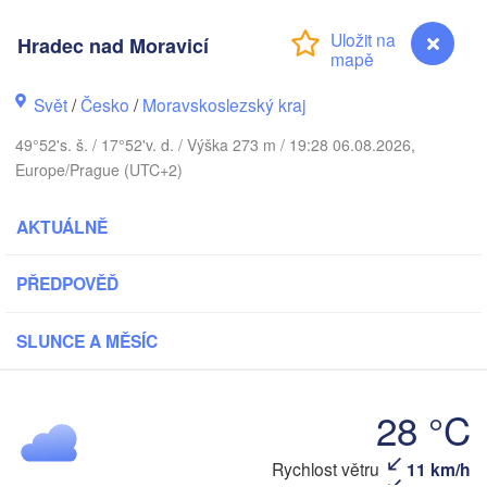
Hradec nad Moravicí
Калининград

(Kaliningrad)
Svět
/
Česko
/
Moravskoslezský kraj
Gdańsk
Koszalin
49°52's. š. / 17°52'v. d. / Výška 273 m / 19:28 06.08.2026,
Olsztyn
Europe/Prague (UTC+2)
Szczecin
Bydgoszcz
AKTUÁLNĚ
Berlin
Poznań
PŘEDPOVĚĎ
Warszawa
Zielona Góra
Łódź
POLSKO
SLUNCE A MĚSÍC
Lubl
Wrocław
Dresden
28 °C
Praha
Kraków
Rzeszów
Hradec nad Moravicí
Rychlost větru
11 km/h