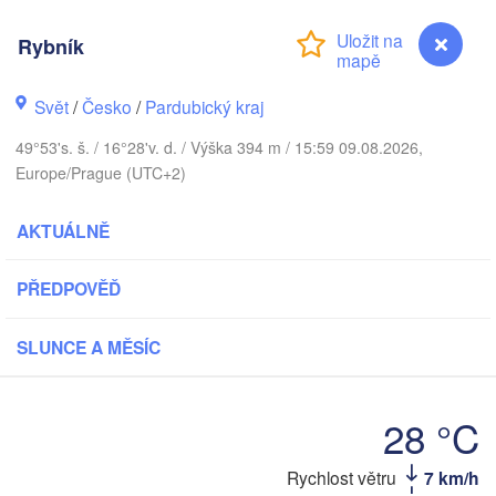
Rybník
Калининград
(Kaliningrad)
Svět
/
Česko
/
Pardubický kraj
Gdańsk
Koszalin
Rostock
49°53's. š. / 16°28'v. d. / Výška 394 m / 15:59 09.08.2026,
Olsztyn
Europe/Prague (UTC+2)
Szczecin
Bydgoszcz
AKTUÁLNĚ
Berlin
Poznań
PŘEDPOVĚĎ
Warsza
Zielona Góra
Łódź
POLSKO
SLUNCE A MĚSÍC
Leipzig
Wrocław
Dresden
28 °C
Praha
Kraków
Rychlost větru
7 km/h
Rybník