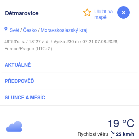
Dětmarovice
L
Калининград

(Kaliningrad)
Svět
/
Česko
/
Moravskoslezský kraj
Gdańsk
Koszalin
49°53's. š. / 18°27'v. d. / Výška 230 m / 07:21 07.08.2026,
Olsztyn
(
Europe/Prague (UTC+2)
Szczecin
Bydgoszcz
AKTUÁLNĚ
in
Poznań
Б
PŘEDPOVĚĎ
Warszawa
(
Zielona Góra
Łódź
POLSKO
SLUNCE A MĚSÍC
Lublin
Wrocław
esden
19 °C
Praha
Kraków
Rzeszów
Rychlost větru
22 km/h
Dětmarovice