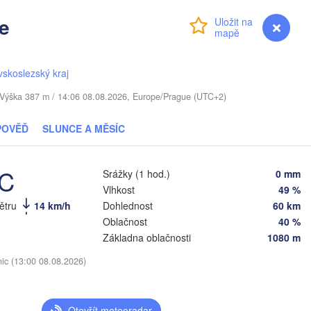
e
Přihlášení
Premium
myVentusky
Předpověď
Москва
(Mosc
Віцебск

(Viciebsk)
skoslezský kraj
Смоленск

(Smolensk)
. / Výška 387 m / 14:06 08.08.2026, Europe/Prague (UTC+2)
Тула

(Tula
POVĚĎ
SLUNCE A MĚSÍC
Магілёў

(Mahilioŭ)
Брянск

USKO
°C
Бабруйск

Srážky (1 hod.)
0 mm
(Bryansk)
Орёл

(Babrujsk)
Vlhkost
49 %


(Oryol)
)
větru
14 km/h
Dohlednost
60 km
Гомель

(Homieĺ)
Oblačnost
40 %
Мазыр

Základna oblačnosti
1080 m
(Mazyr)
Курск

(Kursk)
Чернігів

nic (13:00 08.08.2026)
Старый 
(Chernihiv)
(Stary 
Суми

(Sumy)
Київ

Otevřít meteoradar