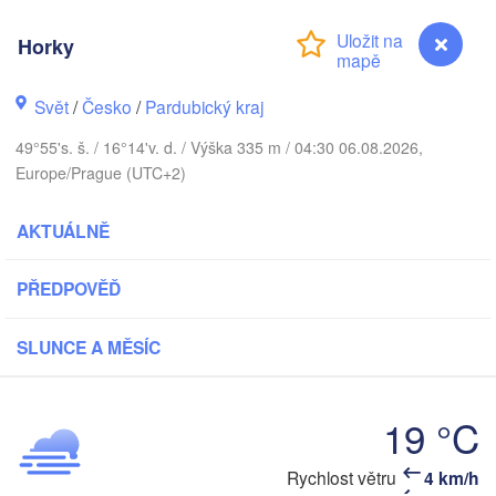
Horky
Калинингра
(Kaliningra
Svět
/
Česko
/
Pardubický kraj
Gdańsk
Koszalin
Rostock
49°55's. š. / 16°14'v. d. / Výška 335 m / 04:30 06.08.2026,
Olsztyn
Europe/Prague (UTC+2)
Szczecin
Bydgoszcz
AKTUÁLNĚ
Berlin
Poznań
PŘEDPOVĚĎ
Wars
Zielona Góra
Łódź
POLSKO
SLUNCE A MĚSÍC
Leipzig
Wrocław
Dresden
19 °C
Praha
Kraków
Rychlost větru
4 km/h
Horky