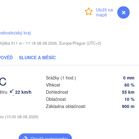
Přihlášení
Premium
myVentusky
Předpověď
Моск
(Mos
Віцебск

(Viciebsk)
skoslezský kraj
Смоленск

(Smolensk)
. / Výška 511 m / 11:18 08.08.2026, Europe/Prague (UTC+2)
Тула
(Tul
POVĚĎ
SLUNCE A MĚSÍC


Магілёў

)
(Mahilioŭ)
Брянск

RUSKO
°C
Бабруйск

Srážky (1 hod.)
0 mm
(Bryansk)
Орёл

(Babrujsk)
Vlhkost
60 %
к

(Oryol)
sk)
větru
22 km/h
Dohlednost
55 km
Гомель

(Homieĺ)
Oblačnost
10 %
Мазыр

Základna oblačnosti
900 m
(Mazyr)
Курск

(Kursk)
Чернігів

nic (10:00 08.08.2026)
Старый
(Chernihiv)
(Star
Суми

(Sumy)
Київ

Otevřít meteoradar