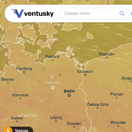
Aarhus
DÁNSKO
København
Koszalin
Rostock
Hamburg
Szczecin
V
Bydg
Bremen
Berlin
Poznań
Hannover
Zielona Góra
NĚMECKO
Leipzig
Kassel
Wrocław
Dresden
Teplota