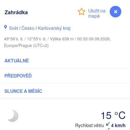
Zahrádka
Svět
/
Česko
/
Karlovarský kraj
Koszalin
Rostock
49°56's. š. / 12°55'v. d. / Výška 638 m / 00:33 09.08.2026,
Europe/Prague (UTC+2)
Hamburg
Szczecin
Byd
Bremen
AKTUÁLNĚ
Berlin
Poznań
Hannover
PŘEDPOVĚĎ
Zielona Góra
SLUNCE A MĚSÍC
NĚMECKO
Leipzig
Kassel
Wrocław
Dresden
15 °C
kfurt am Main
Praha
Zahrádka
Rychlost větru
4 km/h