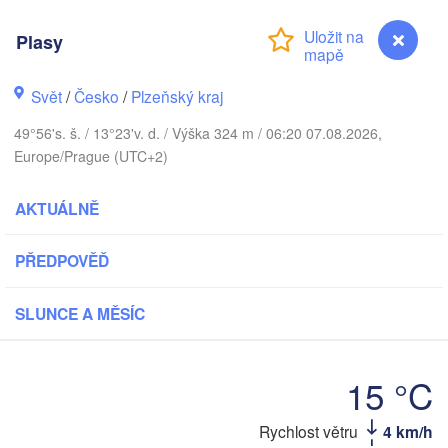
Plasy
Svět
/
Česko
/
Plzeňský kraj
G
Koszalin
Rostock
49°56's. š. / 13°23'v. d. / Výška 324 m / 06:20 07.08.2026,
Europe/Prague (UTC+2)
Hamburg
Szczecin
Bydgos
remen
AKTUÁLNĚ
Berlin
Poznań
Hannover
PŘEDPOVĚĎ
Zielona Góra
SLUNCE A MĚSÍC
NĚMECKO
Leipzig
Kassel
Wrocław
Dresden
15 °C
rt am Main
Praha
Plasy
Rychlost větru
4 km/h