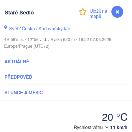
København
Staré Sedlo
Svět
/
Česko
/
Karlovarský kraj
Koszalin
Rostock
49°56's. š. / 12°56'v. d. / Výška 620 m / 19:52 07.08.2026,
Europe/Prague (UTC+2)
Hamburg
Szczecin
Byd
Bremen
AKTUÁLNĚ
Berlin
Poznań
Hannover
PŘEDPOVĚĎ
Zielona Góra
SLUNCE A MĚSÍC
NĚMECKO
Leipzig
Kassel
Wrocław
Dresden
20 °C
kfurt am Main
Praha
Staré Sedlo
Rychlost větru
11 km/h