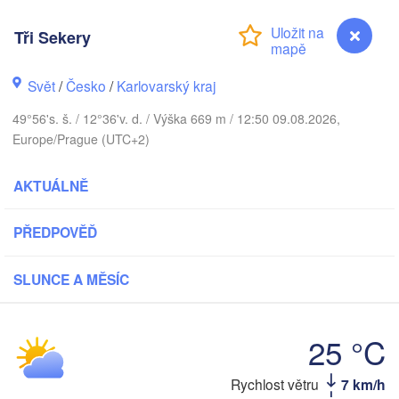
København
Tři Sekery
Svět
/
Česko
/
Karlovarský kraj
Koszalin
Rostock
49°56's. š. / 12°36'v. d. / Výška 669 m / 12:50 09.08.2026,
Europe/Prague (UTC+2)
Hamburg
Szczecin
B
Bremen
AKTUÁLNĚ
Berlin
Poznań
Hannover
PŘEDPOVĚĎ
Zielona Góra
SLUNCE A MĚSÍC
NĚMECKO
Leipzig
Kassel
Wrocła
Dresden
25 °C
ankfurt am Main
Praha
Tři Sekery
Rychlost větru
7 km/h