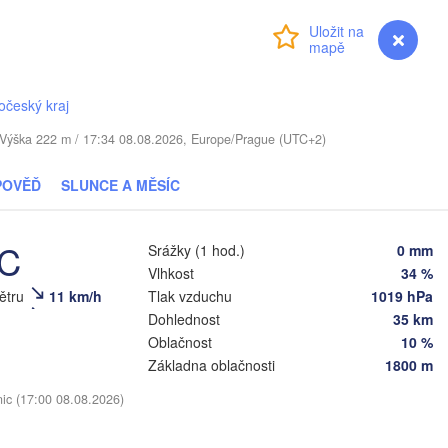
Přihlášení
Premium
myVentusky
Předpověď
Daugavpils
Віцебск

očeský kraj
(Viciebsk)
Смоленск

(Smolensk)
. / Výška 222 m / 17:34 08.08.2026, Europe/Prague (UTC+2)
POVĚĎ
SLUNCE A MĚSÍC
Мінск

Магілёў

(Minsk)
(Mahilioŭ)
Брянск

°C
BĚLORUSKO
Бабруйск

Srážky (1 hod.)
0 mm
навічы

(Bryansk)
(Babrujsk)
anavičy)
Vlhkost
34 %
Салігорск

(Salihorsk)
větru
11 km/h
Tlak vzduchu
1019 hPa
Гомель

Dohlednost
35 km
(Homieĺ)
інск

Мазыр

Oblačnost
10 %
Pinsk)
(Mazyr)
Základna oblačnosti
1800 m
Чернігів

(Chernihiv)
nic (17:00 08.08.2026)
Суми

(Sumy)
Рівне

Київ
