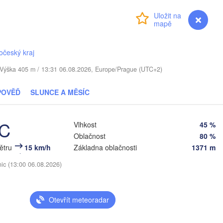
Přihlášení
Premium
myVentusky
Předpověď
Daugavpils
Віцебск

očeský kraj
(Viciebsk)
Смоленск

(Smolensk)
. / Výška 405 m / 13:31 06.08.2026, Europe/Prague (UTC+2)
nius
POVĚĎ
SLUNCE A MĚSÍC
Мінск

Магілёў

(Minsk)
(Mahilioŭ)
Брянск

°C
BĚLORUSKO
Vlhkost
45 %
Бабруйск

Баранавічы

(Bryansk)
(Babrujsk)
(Baranavičy)
Oblačnost
80 %
Салігорск

(Salihorsk)
větru
15 km/h
Základna oblačnosti
1371 m
Гомель

(Homieĺ)
Пінск

nic (13:00 06.08.2026)
Мазыр

(Pinsk)
(Mazyr)
Чернігів

(Chernihiv)
Otevřít meteoradar
Суми
(Sumy
Рівне

Київ
