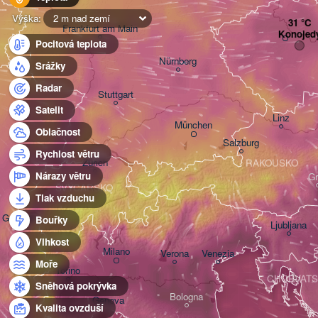
Výška:
2 m nad zemí
Frankfurt am Main
Konojed
Pocitová teplota
Nürnberg
Srážky
Radar
Stuttgart
Satelit
Linz
München
Oblačnost
Salzburg
Rychlost větru
Zürich
RAKOUSKO
Nárazy větru
Gr
ŠVÝCARSKO
Tlak vzduchu
Genève
Bouřky
Ljubljana
Vlhkost
Milano
Verona
Venezia
Moře
Torino
CHORVATS
Sněhová pokrývka
Bologna
Genova
Kvalita ovzduší