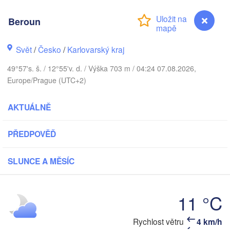
København
Beroun
Svět
/
Česko
/
Karlovarský kraj
Koszalin
Rostock
49°57's. š. / 12°55'v. d. / Výška 703 m / 04:24 07.08.2026,
Europe/Prague (UTC+2)
Hamburg
Szczecin
Byd
Bremen
AKTUÁLNĚ
Berlin
Poznań
Hannover
PŘEDPOVĚĎ
Zielona Góra
SLUNCE A MĚSÍC
NĚMECKO
Leipzig
Kassel
Wrocław
Dresden
11 °C
kfurt am Main
Praha
Rychlost větru
4 km/h
Beroun