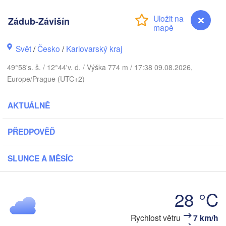
København
Zádub-Závišín
Svět
/
Česko
/
Karlovarský kraj
Koszalin
Rostock
49°58's. š. / 12°44'v. d. / Výška 774 m / 17:38 09.08.2026,
Europe/Prague (UTC+2)
Hamburg
Szczecin
By
Bremen
AKTUÁLNĚ
Berlin
Poznań
Hannover
PŘEDPOVĚĎ
Zielona Góra
SLUNCE A MĚSÍC
NĚMECKO
Leipzig
Kassel
Wrocła
Dresden
28 °C
ankfurt am Main
Praha
Zádub-Závišín
Rychlost větru
7 km/h