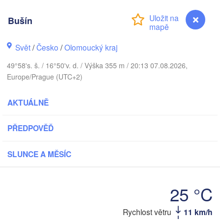
Klaipėda
København
Bušín
Калининград

(Kaliningrad)
Svět
/
Česko
/
Olomoucký kraj
Gdańsk
Koszalin
stock
49°58's. š. / 16°50'v. d. / Výška 355 m / 20:13 07.08.2026,
Olsztyn
Europe/Prague (UTC+2)
Szczecin
Bydgoszcz
AKTUÁLNĚ
Berlin
Poznań
PŘEDPOVĚĎ
Warszaw
Zielona Góra
Łódź
POLSKO
SLUNCE A MĚSÍC
Leipzig
Wrocław
Dresden
25 °C
Praha
Kraków
Rz
Rychlost větru
11 km/h
Bušín