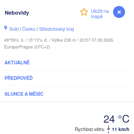
København
Nebovidy
Кали
(Ka
Svět
/
Česko
/
Středočeský kraj
Gdańsk
Koszalin
Rostock
49°59's. š. / 15°13'v. d. / Výška 238 m / 20:57 07.08.2026,
O
Europe/Prague (UTC+2)
rg
Szczecin
Bydgoszcz
AKTUÁLNĚ
Berlin
Poznań
PŘEDPOVĚĎ
r
Zielona Góra
Łódź
POLSKO
SLUNCE A MĚSÍC
ECKO
Leipzig
Wrocław
Dresden
24 °C
Krak
Rychlost větru
11 km/h
Nebovidy