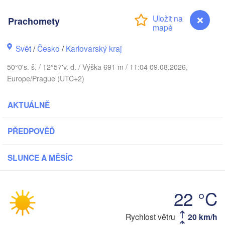
København
Prachomety
Svět
/
Česko
/
Karlovarský kraj
Koszalin
Rostock
50°0's. š. / 12°57'v. d. / Výška 691 m / 11:04 09.08.2026,
Europe/Prague (UTC+2)
Hamburg
Szczecin
Byd
AKTUÁLNĚ
Bremen
Berlin
Poznań
PŘEDPOVĚĎ
Hannover
Zielona Góra
SLUNCE A MĚSÍC
NĚMECKO
Leipzig
Kassel
Wrocław
Dresden
22 °C
kfurt am Main
Praha
Rychlost větru
20 km/h
Prachomety