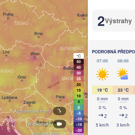
2
Praha
Kraków
Rzeszów
Výstrahy
ČESKO
Brno
Košice
SLOVENSKO
PODROBNÁ PŘEDPOV
Linz
Wien
°C
07:00
08:00
50
40
Debrecen
Budapest
OUSKO
30
Graz
MAĎARSKO
25
Cluj-N
20
19 °C
23 °C
15
Szeged
10
Pécs
Ljubljana
0 mm
0 mm
5
Zagreb
0 %
0 %
0
Atmosférické fronty
−5
Z
Z
Београд

−10
CHORVATSKO
(Beograd)
Banja Luka
Webkamery
5 km/h
3 km/h
−15
BOSNA A 

−20
Cr
Animace větru:
HERCEGOVINA