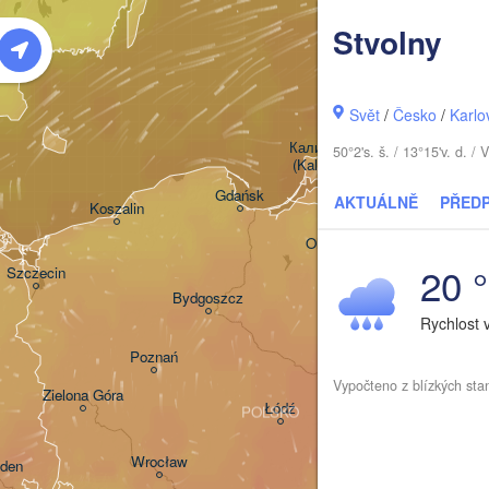
Stvolny
Šiaulia
Klaipėda
Svět
/
Česko
/
Karlo
LI
Калининград

50°2's. š. / 13°15'v. d.
(Kaliningrad)
Gdańsk
AKTUÁLNĚ
PŘED
Koszalin
Гр
Olsztyn
(H
20 
Szczecin
Bydgoszcz
Rychlost 
Poznań
Брэ
Warszawa
(Br
Vypočteno z blízkých sta
Zielona Góra
Łódź
POLSKO
Lublin
Wrocław
den