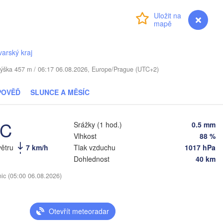
Přihlášení
Premium
myVentusky
Předpověď
i
Daugavpils
Віцебск

varský kraj
(Viciebsk)
TVA
Смоленск

 / Výška 457 m / 06:17 06.08.2026, Europe/Prague (UTC+2)
(Smolensk)
Vilnius
POVĚĎ
SLUNCE A MĚSÍC
Мінск

Магілёў

(Minsk)
(Mahilioŭ)
одна

rodna)
°C
Srážky (1 hod.)
0.5 mm
BĚLORUSKO
Бабруйск

Баранавічы

(Babrujsk)
Vlhkost
88 %
(Baranavičy)
Салігорск

větru
7 km/h
Tlak vzduchu
1017 hPa
(Salihorsk)
Гомель

Dohlednost
40 km
(Homieĺ)
Пінск

ст

Мазыр

(Pinsk)
est)
(Mazyr)
nic (05:00 06.08.2026)
Чернігів

(Chernihiv)
Otevřít meteoradar
Рівне
