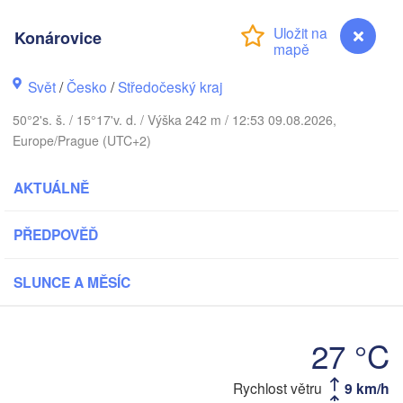
København
Konárovice
Кали
(Kal
Svět
/
Česko
/
Středočeský kraj
Gdańsk
Koszalin
Rostock
50°2's. š. / 15°17'v. d. / Výška 242 m / 12:53 09.08.2026,
Europe/Prague (UTC+2)
O
rg
Szczecin
AKTUÁLNĚ
Bydgoszcz
Berlin
PŘEDPOVĚĎ
Poznań
r
Zielona Góra
Łódź
SLUNCE A MĚSÍC
POLSKO
ECKO
Leipzig
Wrocław
Dresden
27 °C
Konárovice
Rychlost větru
9 km/h
Krak