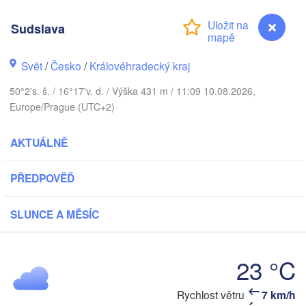
Klai
København
Sudslava
Калининград
(Kaliningra
Svět
/
Česko
/
Královéhradecký kraj
Gdańsk
Koszalin
Rostock
50°2's. š. / 16°17'v. d. / Výška 431 m / 11:09 10.08.2026,
Europe/Prague (UTC+2)
Olsztyn
Szczecin
AKTUÁLNĚ
Bydgoszcz
Berlin
PŘEDPOVĚĎ
Poznań
Wars
Zielona Góra
Łódź
SLUNCE A MĚSÍC
POLSKO
Leipzig
Wrocław
Dresden
23 °C
Praha
Sudslava
Rychlost větru
7 km/h
Kraków