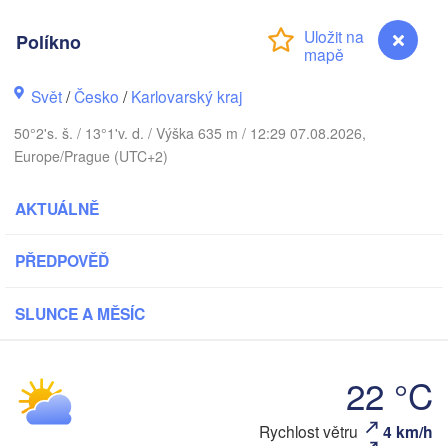
DÁNSKO
København
Políkno
Svět
/
Česko
/
Karlovarský kraj
Koszalin
Rostock
50°2's. š. / 13°1'v. d. / Výška 635 m / 12:29 07.08.2026,
Europe/Prague (UTC+2)
Hamburg
Szczecin
AKTUÁLNĚ
Bydg
Bremen
Berlin
PŘEDPOVĚĎ
Poznań
Hannover
Zielona Góra
SLUNCE A MĚSÍC
NĚMECKO
Leipzig
Kassel
Wrocław
Dresden
22 °C
kfurt am Main
Praha
Políkno
Rychlost větru
4 km/h