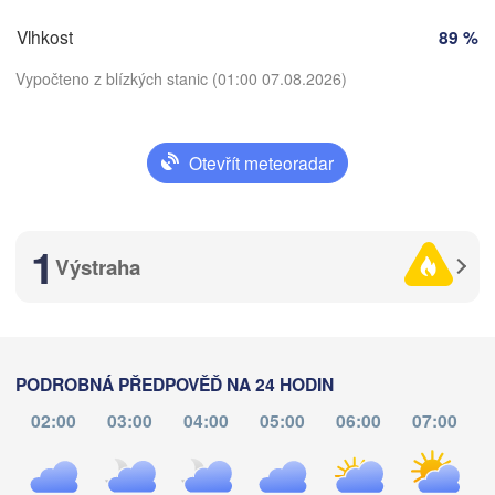
Nürnberg
Vlhkost
89 %
Brno
Vypočteno z blízkých stanic (01:00 07.08.2026)
SLOVENSKO
Linz
Wien
München
Salzburg
Otevřít meteoradar
Budapest
Stáhnout aplikaci
RAKOUSKO
Graz
MAĎARSKO
1
Teplota
Výstraha
Sze
Pécs
Ljubljana
Zagreb
2 m nad zemí
Verona
Venezia
Бео
po
út
st
čt
pá
so
ne
CHORVATSKO
(Be
Banja Luka
PODROBNÁ PŘEDPOVĚĎ NA 24 HODIN
Bologna
03. srp
04. srp
05. srp
06. srp
07. srp
08. srp
09. srp
BOSNA A 

02:00
03:00
04:00
05:00
06:00
07:00
HERCEGOVINA
Sarajevo
20
21
22
23
00
01
02
:00
:00
:00
:00
:00
:00
:00
Split
Perugia