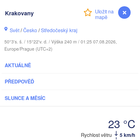
København
Krakovany
Калин
(Kali
Svět
/
Česko
/
Středočeský kraj
Gdańsk
Koszalin
50°3's. š. / 15°22'v. d. / Výška 240 m / 01:25 07.08.2026,
Rostock
Europe/Prague (UTC+2)
Ol
rg
Szczecin
AKTUÁLNĚ
Bydgoszcz
Berlin
PŘEDPOVĚĎ
Poznań
Zielona Góra
Łódź
SLUNCE A MĚSÍC
POLSKO
CKO
Leipzig
Wrocław
Dresden
23 °C
Krakovany
Rychlost větru
5 km/h
Krakó