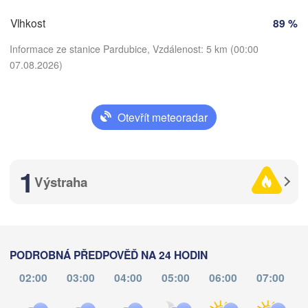
rnberg
Vlhkost
89 %
Brno
Informace ze stanice Pardubice, Vzdálenost: 5 km (00:00
07.08.2026)
SLOVENSKO
Linz
Wien
München
Salzburg
Budapest
Otevřít meteoradar
Stáhnout aplikaci
RAKOUSKO
Graz
MAĎARSKO
Teplota
1
Szege
Pécs
Ljubljana
Výstraha
Zagreb
2 m nad zemí
erona
Venezia
Беогр
po
út
st
čt
pá
so
ne
CHORVATSKO
(Beog
Banja Luka
Bologna
03. srp
04. srp
05. srp
06. srp
07. srp
08. srp
09. srp
BOSNA A 

PODROBNÁ PŘEDPOVĚĎ NA 24 HODIN
HERCEGOVINA
SR
Sarajevo
02:00
03:00
04:00
05:00
06:00
07:00
20
21
22
23
00
01
02
:00
:00
:00
:00
:00
:00
:00
Split
Perugia