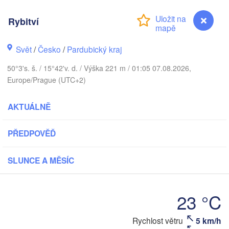
København
Rybitví
Калинин
(Kalini
Svět
/
Česko
/
Pardubický kraj
Gdańsk
Koszalin
50°3's. š. / 15°42'v. d. / Výška 221 m / 01:05 07.08.2026,
Rostock
Europe/Prague (UTC+2)
Olsz
Szczecin
AKTUÁLNĚ
Bydgoszcz
Berlin
PŘEDPOVĚĎ
Poznań
W
Zielona Góra
Łódź
SLUNCE A MĚSÍC
POLSKO
KO
Leipzig
Wrocław
Dresden
23 °C
Rychlost větru
5 km/h
Rybitví
Praha
Kraków