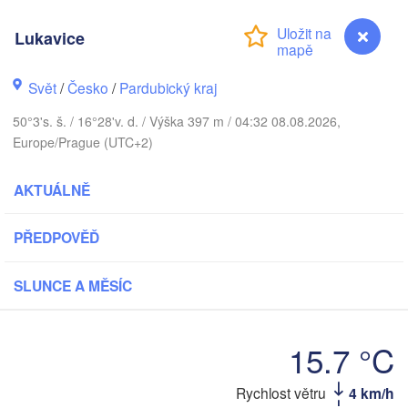
Klaip
København
Lukavice
Калининград
(Kaliningrad)
Svět
/
Česko
/
Pardubický kraj
Gdańsk
Koszalin
50°3's. š. / 16°28'v. d. / Výška 397 m / 04:32 08.08.2026,
Rostock
Europe/Prague (UTC+2)
Olsztyn
Szczecin
AKTUÁLNĚ
Bydgoszcz
Berlin
PŘEDPOVĚĎ
Poznań
Warsza
Zielona Góra
Łódź
SLUNCE A MĚSÍC
POLSKO
Leipzig
Wrocław
Dresden
15.7 °C
Rychlost větru
4 km/h
Lukavice
Praha
Kraków