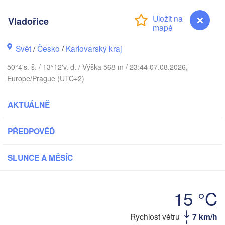
DÁNSKO
København
Vladořice
Svět
/
Česko
/
Karlovarský kraj
Koszalin
50°4's. š. / 13°12'v. d. / Výška 568 m / 23:44 07.08.2026,
Rostock
Europe/Prague (UTC+2)
Hamburg
Szczecin
AKTUÁLNĚ
Bydgo
Bremen
Berlin
PŘEDPOVĚĎ
Poznań
Hannover
V
Zielona Góra
SLUNCE A MĚSÍC
Leipzig
Kassel
Wrocław
Dresden
15 °C
Vladořice
Rychlost větru
7 km/h
furt am Main
Praha