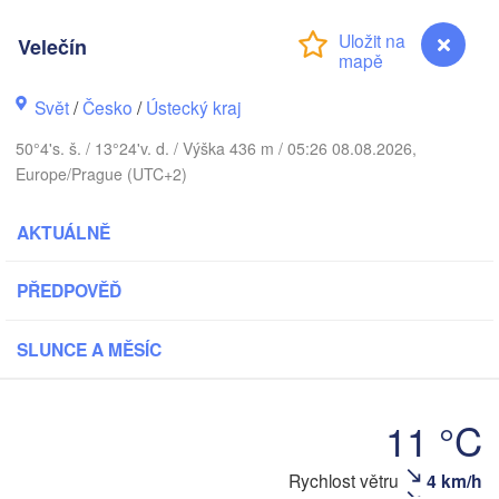
DÁNSKO
København
Velečín
Svět
/
Česko
/
Ústecký kraj
G
Koszalin
50°4's. š. / 13°24'v. d. / Výška 436 m / 05:26 08.08.2026,
Rostock
Europe/Prague (UTC+2)
Hamburg
Szczecin
AKTUÁLNĚ
Bydgos
remen
Berlin
PŘEDPOVĚĎ
Poznań
Hannover
V
Zielona Góra
SLUNCE A MĚSÍC
Leipzig
Kassel
Wrocław
Dresden
11 °C
Velečín
Rychlost větru
4 km/h
rt am Main
Praha