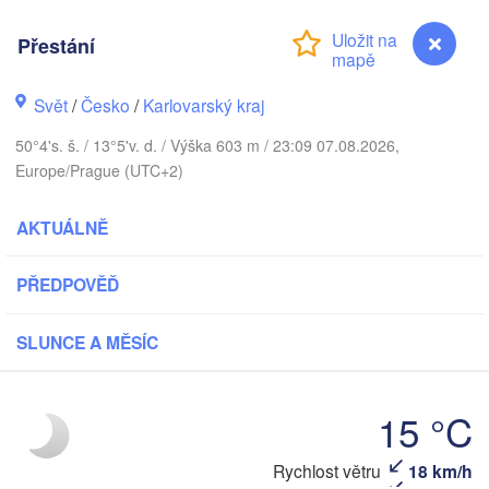
DÁNSKO
København
Přestání
Svět
/
Česko
/
Karlovarský kraj
Koszalin
50°4's. š. / 13°5'v. d. / Výška 603 m / 23:09 07.08.2026,
Rostock
Europe/Prague (UTC+2)
Hamburg
Szczecin
AKTUÁLNĚ
Bydg
Bremen
Berlin
PŘEDPOVĚĎ
Poznań
Hannover
Zielona Góra
SLUNCE A MĚSÍC
NĚMECKO
Leipzig
Kassel
Wrocław
Dresden
15 °C
Rychlost větru
18 km/h
Přestání
furt am Main
Praha