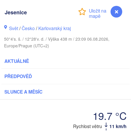
DÁNSKO
København
Jesenice
Svět
/
Česko
/
Karlovarský kraj
Koszalin
50°4's. š. / 12°28'v. d. / Výška 438 m / 23:09 06.08.2026,
Rostock
Europe/Prague (UTC+2)
Hamburg
Szczecin
AKTUÁLNĚ
B
Bremen
Berlin
PŘEDPOVĚĎ
Pozna
Hannover
Zielona Góra
SLUNCE A MĚSÍC
NĚMECKO
Leipzig
Kassel
Wrocł
Dresden
19.7 °C
Jesenice
Rychlost větru
11 km/h
rankfurt am Main
Praha