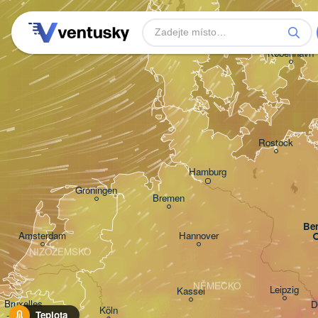
Aarhus
DÁNSKO
København
Rostock
Hamburg
Groningen
Bremen
Ber
Amsterdam
Hannover
NIZOZEMSKO
NĚMECKO
Leipzig
Kassel
Bruxelles 

D
Köln
- Brussel
Teplota