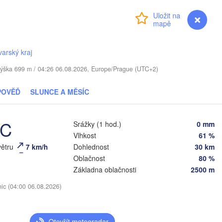
Přihlášení
Premium
myVentusky
Předpověď
uliai
Daugavpils
Віцебск

varský kraj
(Viciebsk)
LITVA
Смоленск

 / Výška 699 m / 04:26 06.08.2026, Europe/Prague (UTC+2)
(Smolensk)
Vilnius
POVĚĎ
SLUNCE A MĚSÍC
Мінск

Магілёў

(Minsk)
(Mahilioŭ)
Гродна

(Hrodna)
°C
Srážky (1 hod.)
0 mm
BĚLORUSKO
Бабруйск

Баранавічы

Vlhkost
61 %
(Babrujsk)
(Baranavičy)
Салігорск

větru
7 km/h
Dohlednost
30 km
(Salihorsk)
Гомель

Oblačnost
80 %
(Homieĺ)
Пінск

Брэст

Мазыр

Základna oblačnosti
2500 m
(Pinsk)
(Brest)
(Mazyr)
nic (04:00 06.08.2026)
Чернігів

(Chernihiv)
Рівне

Otevřít meteoradar