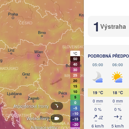
Praha
Kraków
Rzeszów
1
ČESKO
Výstraha
Brno
Košice
SLOVENSKO
Linz
Wien
°C
PODROBNÁ PŘEDPOV
50
rg
05:00
06:00
40
Debrecen
Budapest
AKOUSKO
30
Graz
25
MAĎARSKO
Clu
20
15
Szeged
10
19 °C
18 °C
Pécs
Ljubljana
5
Zagreb
0 mm
0 mm
0
Atmosférické fronty
−5
0 %
0 %
Београд

−10
CHORVATSKO
(Beograd)
JZ
Z
Banja Luka
Webkamery
−15
BOSNA A 

−20
6 km/h
5 km/h
Animace větru:
HERCEGOVINA