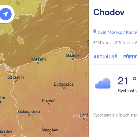
Chodov
Šia
Klaipėda
Svět
/
Česko
/
Karlo
Калининград

50°4's. š. / 12°51'v. d.
(Kaliningrad)
Gdańsk
AKTUÁLNĚ
PŘED
Koszalin
Olsztyn
21 
Szczecin
Bydgoszcz
Rychlost 
lin
Poznań
Warszawa
Zielona Góra
Łódź
Vypočteno z blízkých sta
POLSKO
Lublin
Wrocław
resden