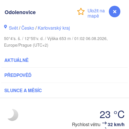
DÁNSKO
København
Odolenovice
Svět
/
Česko
/
Karlovarský kraj
Koszalin
50°4's. š. / 12°55'v. d. / Výška 653 m / 01:02 06.08.2026,
Rostock
Europe/Prague (UTC+2)
Hamburg
Szczecin
AKTUÁLNĚ
Byd
Bremen
Berlin
PŘEDPOVĚĎ
Poznań
Hannover
Zielona Góra
SLUNCE A MĚSÍC
NĚMECKO
Leipzig
Kassel
Wrocław
Dresden
23 °C
Rychlost větru
32 km/h
Odolenovice
kfurt am Main
Praha