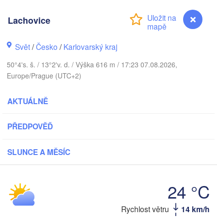
DÁNSKO
København
Lachovice
Svět
/
Česko
/
Karlovarský kraj
Koszalin
50°4's. š. / 13°2'v. d. / Výška 616 m / 17:23 07.08.2026,
Rostock
Europe/Prague (UTC+2)
Hamburg
Szczecin
AKTUÁLNĚ
Bydg
Bremen
Berlin
PŘEDPOVĚĎ
Poznań
Hannover
Zielona Góra
SLUNCE A MĚSÍC
NĚMECKO
Leipzig
Kassel
Wrocław
Dresden
24 °C
Rychlost větru
14 km/h
Lachovice
kfurt am Main
Praha