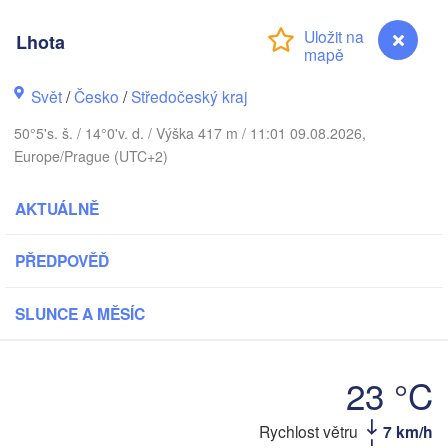
ÁNSKO
København
Lhota
Svět
/
Česko
/
Středočeský kraj
Gdań
Koszalin
50°5's. š. / 14°0'v. d. / Výška 417 m / 11:01 09.08.2026,
Rostock
Europe/Prague (UTC+2)
Hamburg
Szczecin
AKTUÁLNĚ
Bydgoszcz
en
Berlin
PŘEDPOVĚĎ
Poznań
Hannover
Zielona Góra
SLUNCE A MĚSÍC
P
NĚMECKO
Leipzig
Kassel
Wrocław
Dresden
23 °C
Rychlost větru
7 km/h
Lhota
m Main