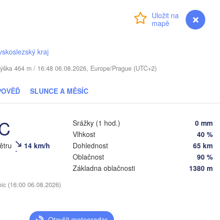
Přihlášení
Premium
myVentusky
Předpověď
Москв
(Mosc
Віцебск

skoslezský kraj
(Viciebsk)
Смоленск

 / Výška 464 m / 16:48 06.08.2026, Europe/Prague (UTC+2)
(Smolensk)
Тула
POVĚĎ
SLUNCE A MĚSÍC
(Tul
Магілёў

)
(Mahilioŭ)
°C
Srážky (1 hod.)
0 mm
Брянск

USKO
Бабруйск

(Bryansk)
Vlhkost
40 %
Орёл

(Babrujsk)


(Oryol)
větru
14 km/h
Dohlednost
65 km
k)
Гомель

Oblačnost
90 %
(Homieĺ)
Základna oblačnosti
1380 m
Мазыр

(Mazyr)
Курск

nic (16:00 06.08.2026)
(Kursk)
Чернігів

Старый
(Chernihiv)
(Stary
Суми

(Sumy)
Otevřít meteoradar