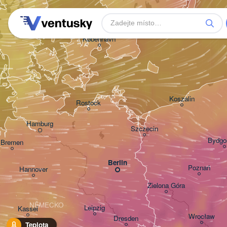
Aarhus
DÁNSKO
København
Koszalin
Rostock
Hamburg
Szczecin
Bydgo
Bremen
Berlin
Poznań
Hannover
Zielona Góra
NĚMECKO
Leipzig
Kassel
Wrocław
Dresden
Teplota